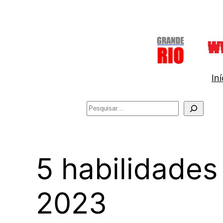
Pular
para
o
conteúdo
Iní
Pesquisar
5 habilidades
2023