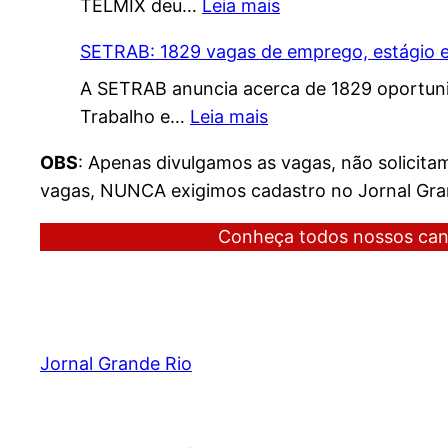
:
TELMIX deu…
Leia mais
Telmix:
SETRAB: 1829 vagas de emprego, estágio 
Vagas
A SETRAB anuncia acerca de 1829 oportuni
de
:
Trabalho e…
Leia mais
Emprego
SETRAB:
no
OBS
: Apenas divulgamos as vagas, não solicit
1829
Rio
vagas, NUNCA exigimos cadastro no Jornal Gran
vagas
de
de
Janeiro
Conheça todos nossos can
emprego,
e
estágio
Região
e
(03/23)
mais
Jornal Grande Rio
oportunidades