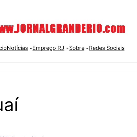
cio
Notícias
Emprego RJ
Sobre
Redes Sociais
uaí