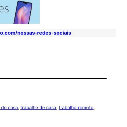
io.com/nossas-redes-sociais
r de casa
, 
trabalhe de casa
, 
trabalho remoto
, 