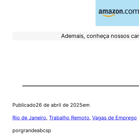
Ademais, conheça nossos ca
Publicado
26 de abril de 2025
em
Rio de Janeiro
, 
Trabalho Remoto
, 
Vagas de Emprego
por
grandeabcsp