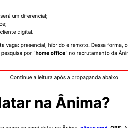
erá um diferencial;
ce;
iente digital.
 vaga: presencial, híbrido e remoto. Dessa forma, o 
 pesquisa por “
home office
” no recrutamento da Ânim
Continue a leitura após a propaganda abaixo
atar na Ânima?
bre como se candidatar na Ânima,
clique aqui
.
OBS
: 