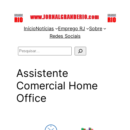
Pular
para
o
Início
Notícias
Emprego RJ
Sobre
conteúdo
Redes Sociais
Pesquisar
Assistente
Comercial Home
Office