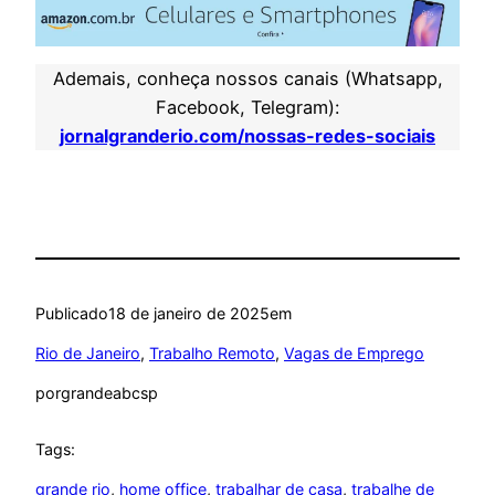
Ademais, conheça nossos canais (Whatsapp,
Facebook, Telegram):
jornalgranderio.com/nossas-redes-sociais
Publicado
18 de janeiro de 2025
em
Rio de Janeiro
, 
Trabalho Remoto
, 
Vagas de Emprego
por
grandeabcsp
Tags:
grande rio
, 
home office
, 
trabalhar de casa
, 
trabalhe de