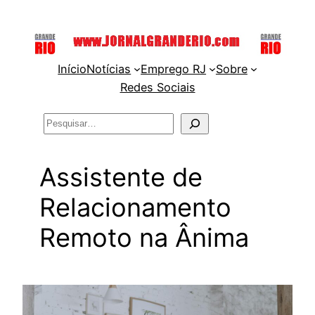
Pular
para
o
Início
Notícias
Emprego RJ
Sobre
conteúdo
Redes Sociais
Pesquisar
Assistente de
Relacionamento
Remoto na Ânima