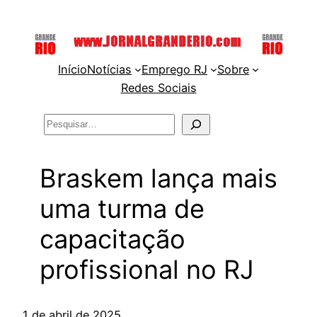
Pular
para
o
Início
Notícias
Emprego RJ
Sobre
conteúdo
Redes Sociais
Pesquisar
Braskem lança mais
uma turma de
capacitação
profissional no RJ
1 de abril de 2025