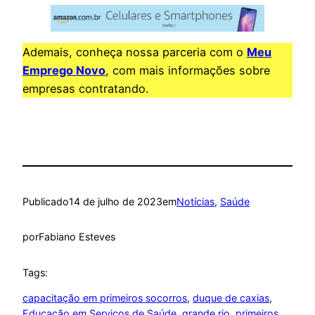
Ademais, conheça nossa parceria com o
Meu
Emprego Novo
, com mais informações sobre
empresas contratando.
Publicado
14 de julho de 2023
em
Notícias
, 
Saúde
por
Fabiano Esteves
Tags:
capacitação em primeiros socorros
, 
duque de caxias
, 
Educação em Serviços de Saúde
, 
grande rio
, 
primeiros