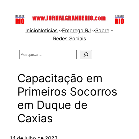
Pular
para
o
Início
Notícias
Emprego RJ
Sobre
conteúdo
Redes Sociais
Pesquisar
Capacitação em
Primeiros Socorros
em Duque de
Caxias
14 de julho de 2023