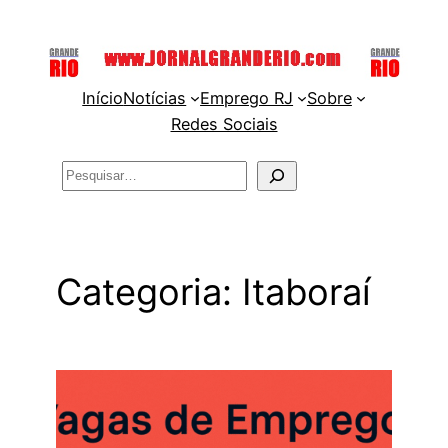
Pular
para
o
Início
Notícias
Emprego RJ
Sobre
conteúdo
Redes Sociais
Pesquisar
Categoria:
Itaboraí