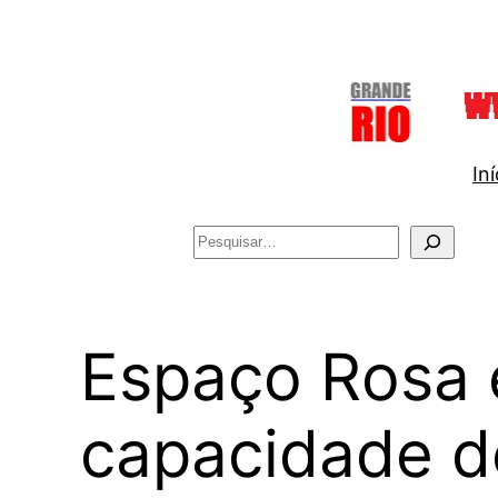
Pular
para
o
conteúdo
Iní
Pesquisar
Espaço Rosa 
capacidade d