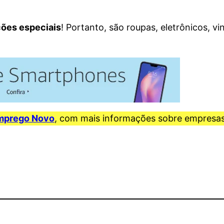
ões especiais
! Portanto, são roupas, eletrônicos, vi
mprego Novo
, com mais informações sobre empresas