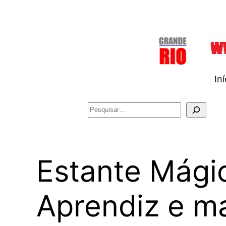
Pular
para
o
conteúdo
Iní
Pesquisar
Estante Mágic
Aprendiz e m