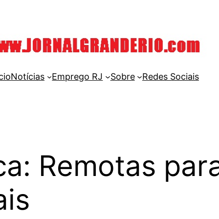
cio
Notícias
Emprego RJ
Sobre
Redes Sociais
a: Remotas para
ais