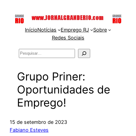
Pular
para
o
Início
Notícias
Emprego RJ
Sobre
conteúdo
Redes Sociais
Pesquisar
Grupo Priner:
Oportunidades de
Emprego!
15 de setembro de 2023
Fabiano Esteves