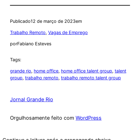
Publicado
12 de março de 2023
em
Trabalho Remoto
, 
Vagas de Emprego
por
Fabiano Esteves
Tags:
grande rio
, 
home office
, 
home office talent group
, 
talent
group
, 
trabalho remoto
, 
trabalho remoto talent group
Jornal Grande Rio
Orgulhosamente feito com
WordPress
Continue a leitura após a propaganda abaixo