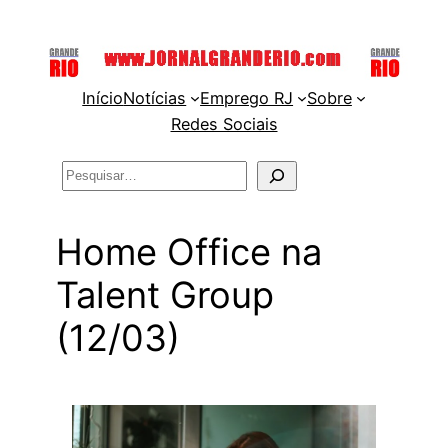
Pular
para
o
Início
Notícias
Emprego RJ
Sobre
conteúdo
Redes Sociais
Pesquisar
Home Office na
Talent Group
(12/03)