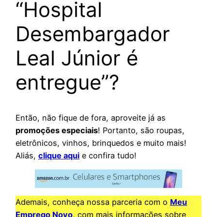
“Hospital
Desembargador
Leal Júnior é
entregue”?
Então, não fique de fora, aproveite já as
promoções especiais
! Portanto, são roupas,
eletrônicos, vinhos, brinquedos e muito mais!
Aliás,
clique aqui
e confira tudo!
Ademais, conheça nossa parceria com o
Meu
Emprego Novo
, com mais informações sobre