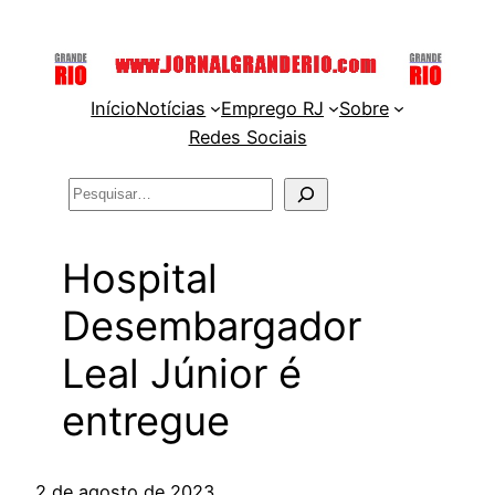
Pular
para
o
Início
Notícias
Emprego RJ
Sobre
conteúdo
Redes Sociais
Pesquisar
Hospital
Desembargador
Leal Júnior é
entregue
2 de agosto de 2023