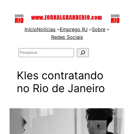
Pular
para
o
Início
Notícias
Emprego RJ
Sobre
conteúdo
Redes Sociais
Pesquisar
Kles contratando
no Rio de Janeiro