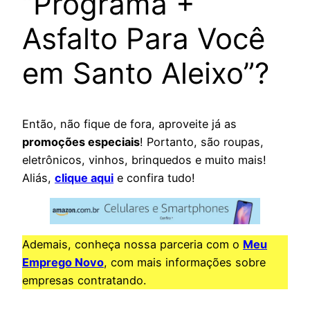
“Programa +
Asfalto Para Você
em Santo Aleixo”?
Então, não fique de fora, aproveite já as
promoções especiais
! Portanto, são roupas,
eletrônicos, vinhos, brinquedos e muito mais!
Aliás,
clique aqui
e confira tudo!
Ademais, conheça nossa parceria com o
Meu
Emprego Novo
, com mais informações sobre
empresas contratando.