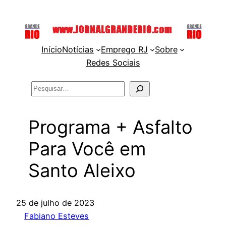
Pular
para
o
Início
Notícias
Emprego RJ
Sobre
conteúdo
Redes Sociais
Pesquisar
Programa + Asfalto
Para Você em
Santo Aleixo
25 de julho de 2023
Fabiano Esteves