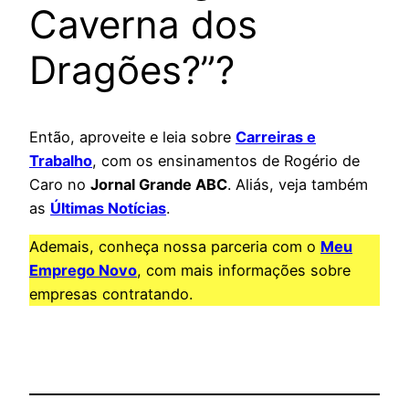
Caverna dos
Dragões?”?
Então, aproveite e leia sobre
Carreiras e
Trabalho
, com os ensinamentos de Rogério de
Caro no
Jornal Grande ABC
. Aliás, veja também
as
Últimas Notícias
.
Ademais, conheça nossa parceria com o
Meu
Emprego Novo
, com mais informações sobre
empresas contratando.