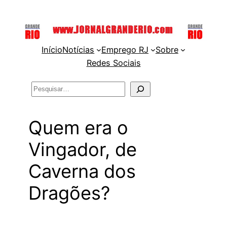
Pular
para
o
Início
Notícias
Emprego RJ
Sobre
conteúdo
Redes Sociais
Pesquisar
Quem era o
Vingador, de
Caverna dos
Dragões?