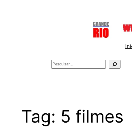
Pular
para
o
conteúdo
Iní
Pesquisar
Tag:
5 filmes