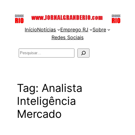
Pular
para
o
Início
Notícias
Emprego RJ
Sobre
conteúdo
Redes Sociais
Pesquisar
Tag:
Analista
Inteligência
Mercado