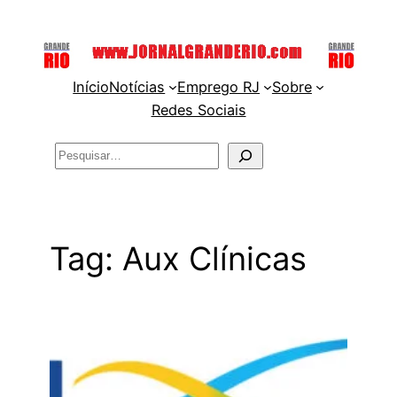
Pular
para
o
Início
Notícias
Emprego RJ
Sobre
conteúdo
Redes Sociais
Pesquisar
Tag:
Aux Clínicas