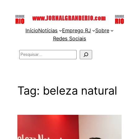
Pular
para
o
Início
Notícias
Emprego RJ
Sobre
conteúdo
Redes Sociais
Pesquisar
Tag:
beleza natural