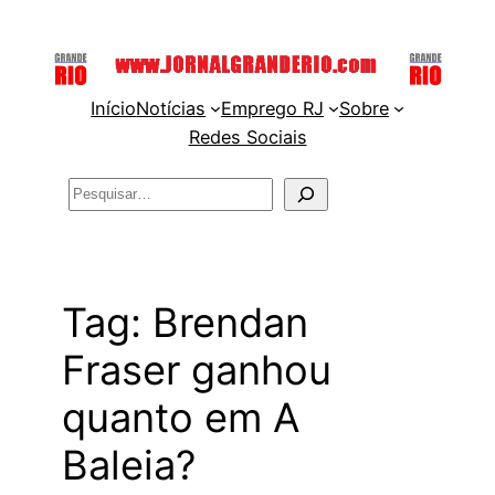
Pular
para
o
Início
Notícias
Emprego RJ
Sobre
conteúdo
Redes Sociais
Pesquisar
Tag:
Brendan
Fraser ganhou
quanto em A
Baleia?