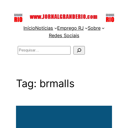
Pular
para
o
Início
Notícias
Emprego RJ
Sobre
conteúdo
Redes Sociais
Pesquisar
Tag:
brmalls