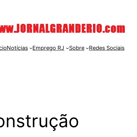
cio
Notícias
Emprego RJ
Sobre
Redes Sociais
onstrução