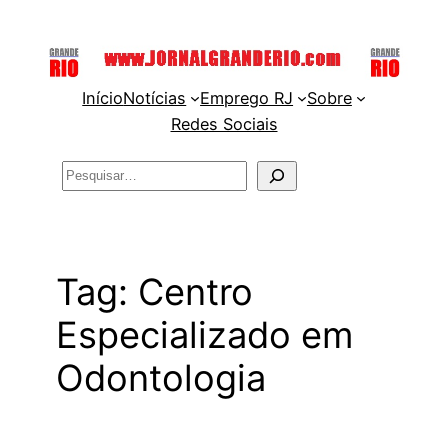
Pular
para
o
Início
Notícias
Emprego RJ
Sobre
conteúdo
Redes Sociais
Pesquisar
Tag:
Centro
Especializado em
Odontologia