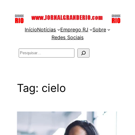
Pular
para
o
Início
Notícias
Emprego RJ
Sobre
conteúdo
Redes Sociais
Pesquisar
Tag:
cielo