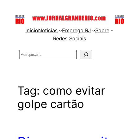
Pular
para
o
Início
Notícias
Emprego RJ
Sobre
conteúdo
Redes Sociais
Pesquisar
Tag:
como evitar
golpe cartão