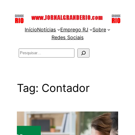
Pular
para
o
Início
Notícias
Emprego RJ
Sobre
conteúdo
Redes Sociais
Pesquisar
Tag:
Contador