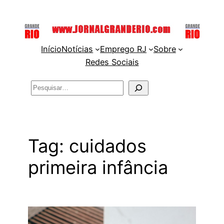
Pular
para
o
Início
Notícias
Emprego RJ
Sobre
conteúdo
Redes Sociais
Pesquisar
Tag:
cuidados
primeira infância