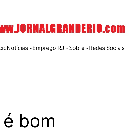
cio
Notícias
Emprego RJ
Sobre
Redes Sociais
 é bom