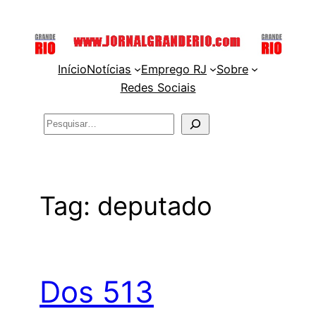
Pular
para
o
Início
Notícias
Emprego RJ
Sobre
conteúdo
Redes Sociais
Pesquisar
Tag:
deputado
Dos 513