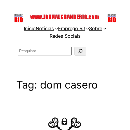
Pular
para
o
Início
Notícias
Emprego RJ
Sobre
conteúdo
Redes Sociais
Pesquisar
Tag:
dom casero