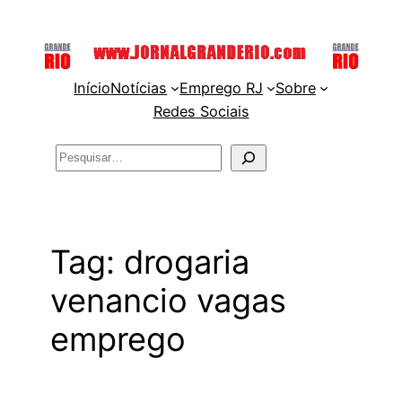
Pular
para
o
Início
Notícias
Emprego RJ
Sobre
conteúdo
Redes Sociais
Pesquisar
Tag:
drogaria
venancio vagas
emprego