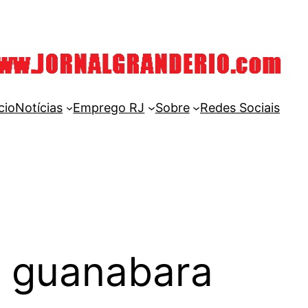
cio
Notícias
Emprego RJ
Sobre
Redes Sociais
 guanabara