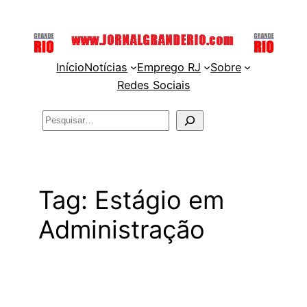
Pular
para
o
Início
Notícias
Emprego RJ
Sobre
conteúdo
Redes Sociais
Pesquisar
Tag:
Estágio em
Administração