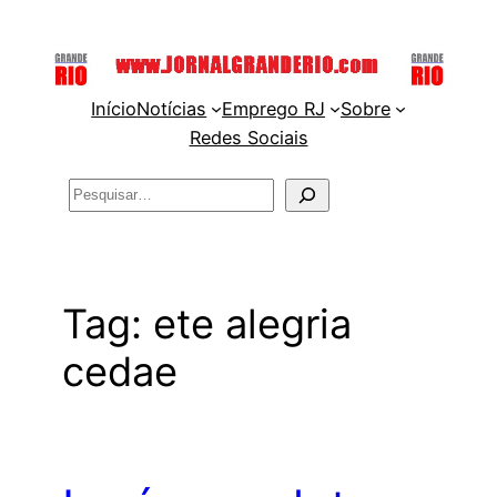
Pular
para
o
Início
Notícias
Emprego RJ
Sobre
conteúdo
Redes Sociais
Pesquisar
Tag:
ete alegria
cedae