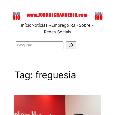
Pular
para
o
Início
Notícias
Emprego RJ
Sobre
conteúdo
Redes Sociais
Pesquisar
Tag:
freguesia