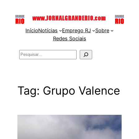
Pular
para
o
Início
Notícias
Emprego RJ
Sobre
conteúdo
Redes Sociais
Pesquisar
Tag:
Grupo Valence