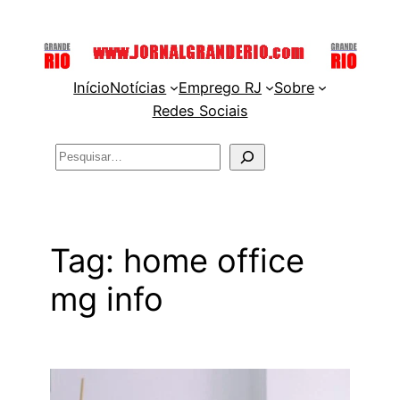
Pular
para
o
Início
Notícias
Emprego RJ
Sobre
conteúdo
Redes Sociais
Pesquisar
Tag:
home office
mg info