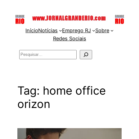
Pular
para
o
Início
Notícias
Emprego RJ
Sobre
conteúdo
Redes Sociais
Pesquisar
Tag:
home office
orizon