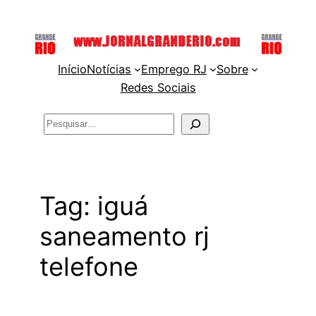
Pular
para
o
Início
Notícias
Emprego RJ
Sobre
conteúdo
Redes Sociais
Pesquisar
Tag:
iguá
saneamento rj
telefone