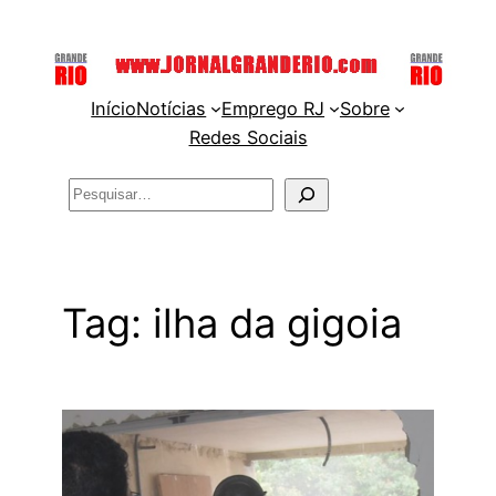
Pular
para
o
Início
Notícias
Emprego RJ
Sobre
conteúdo
Redes Sociais
Pesquisar
Tag:
ilha da gigoia