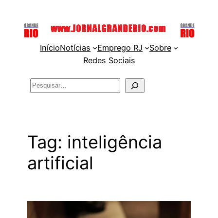
Pular
para
o
Início
Notícias
Emprego RJ
Sobre
conteúdo
Redes Sociais
Pesquisar
Tag:
inteligência
artificial