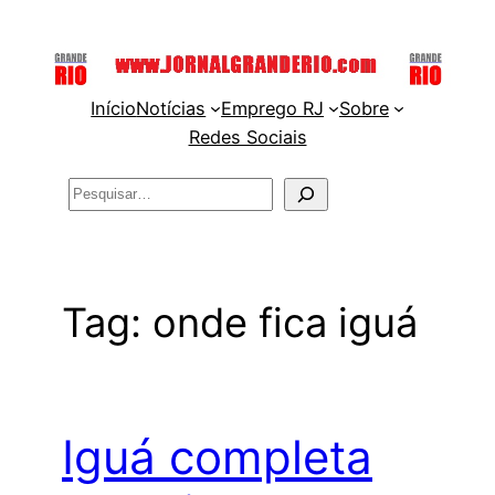
Pular
para
o
Início
Notícias
Emprego RJ
Sobre
conteúdo
Redes Sociais
Pesquisar
Tag:
onde fica iguá
Iguá completa