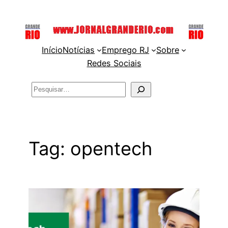
Pular
para
o
Início
Notícias
Emprego RJ
Sobre
conteúdo
Redes Sociais
Pesquisar
Tag:
opentech