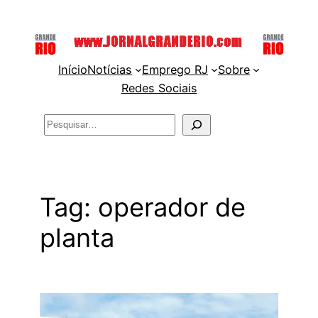
Pular
para
o
Início
Notícias
Emprego RJ
Sobre
conteúdo
Redes Sociais
Pesquisar
Tag:
operador de
planta