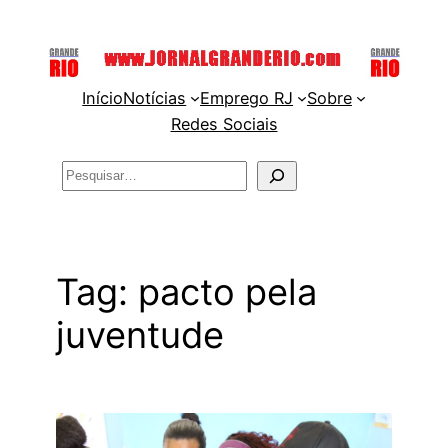
Pular
para
o
Início
Notícias
Emprego RJ
Sobre
conteúdo
Redes Sociais
Pesquisar
Tag:
pacto pela
juventude