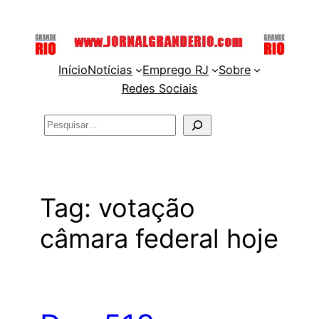
Pular
para
o
Início
Notícias
Emprego RJ
Sobre
conteúdo
Redes Sociais
Pesquisar
Tag:
votação
câmara federal hoje