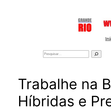
Pular
para
o
conteúdo
Iní
Pesquisar
Trabalhe na 
Híbridas e Pr