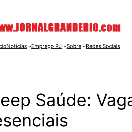
cio
Notícias
Emprego RJ
Sobre
Redes Sociais
Beep Saúde: Vag
esenciais