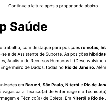
Continue a leitura após a propaganda abaixo
ep Saúde
e trabalho, com destaque para posições
remotas
,
hí
a-se a de Assistente de Suporte. As posições
híbridas
tics, Analista de Recursos Humanos II (Desenvolvimen
e Engenheiro de Dados, todas no
Rio de Janeiro
. Além
tunidades em
Barueri
,
São Paulo
,
Niterói
e
Rio de Jan
há vagas para Técnico(a) de Enfermagem e Técnico(a)
rmagem e Técnico(a) de Coleta. Em
Niterói
e
Rio de 