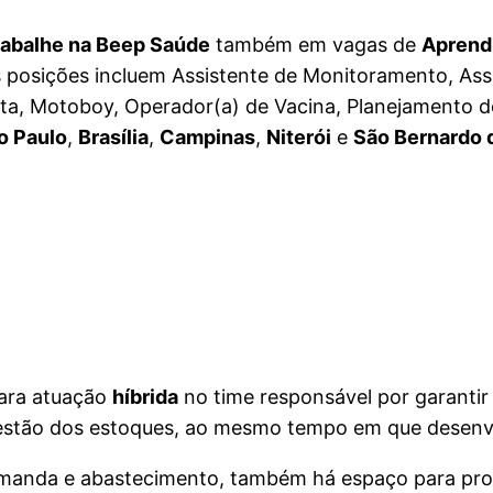
rabalhe na Beep Saúde
também em vagas de
Aprend
s posições incluem Assistente de Monitoramento, Ass
ista, Motoboy, Operador(a) de Vacina, Planejamento d
o Paulo
,
Brasília
,
Campinas
,
Niterói
e
São Bernardo
para atuação
híbrida
no time responsável por garantir 
estão dos estoques, ao mesmo tempo em que desenvol
demanda e abastecimento, também há espaço para pr