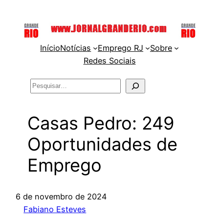
Pular
para
o
Início
Notícias
Emprego RJ
Sobre
conteúdo
Redes Sociais
Pesquisar
Casas Pedro: 249
Oportunidades de
Emprego
6 de novembro de 2024
Fabiano Esteves