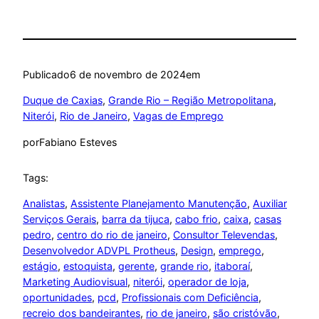
Publicado
6 de novembro de 2024
em
Duque de Caxias
, 
Grande Rio – Região Metropolitana
, 
Niterói
, 
Rio de Janeiro
, 
Vagas de Emprego
por
Fabiano Esteves
Tags:
Analistas
, 
Assistente Planejamento Manutenção
, 
Auxiliar
Serviços Gerais
, 
barra da tijuca
, 
cabo frio
, 
caixa
, 
casas
pedro
, 
centro do rio de janeiro
, 
Consultor Televendas
, 
Desenvolvedor ADVPL Protheus
, 
Design
, 
emprego
, 
estágio
, 
estoquista
, 
gerente
, 
grande rio
, 
itaboraí
, 
Marketing Audiovisual
, 
niterói
, 
operador de loja
, 
oportunidades
, 
pcd
, 
Profissionais com Deficiência
, 
recreio dos bandeirantes
, 
rio de janeiro
, 
são cristóvão
, 