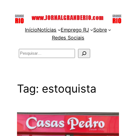
Pular
para
o
Início
Notícias
Emprego RJ
Sobre
conteúdo
Redes Sociais
Pesquisar
Tag:
estoquista